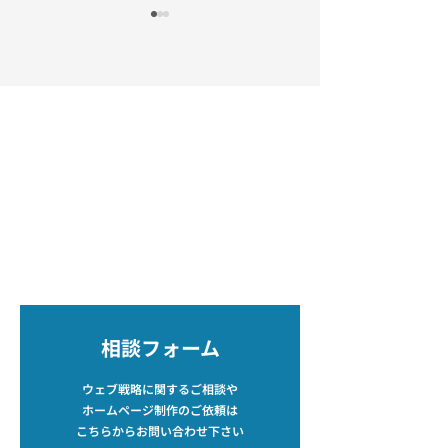
年末年始休業のお知
週刊日本医事新報
らせ
No.5292号に寄稿
ました
いつもお世話になって
週刊日本医事新報と
おります。 年末年始の
は、 株式会社日本医
休業日をお知らせさせ
新報社 が各科の最新
お問い合わせ
ていただきます。 12月
説を紹介する週刊誌
27日（土）休業 12月28
す。国会、厚生省ほ
平和医療はクリニックをサポートするために
日（日）休業 12月29日
官庁、日本医師会ほ
存在しています。
（月）休業 12月30日
都道府県医師会、医
どんな小さな相談でもお気軽にお問い合わせ
下さい。
（火）休業 12月31日
関係団体のニュース
（水）休業 1月1日
ウィークリーとして
（木）休業 1月2日
速・正確に報道して
（金）休業 1月3日
ます。 ＿＿＿＿＿ （
相談フォーム
（土）休業 1月4日
下、代表外村より） 
（日）休業 なお、1月5
初いただいていた「
ウェブ戦略に関するご相談や
日（月）からは通常営
告を掲載しませんか
ホームページ制作のご依頼は
業となります。 休業期
というお誘いには残
こちらからお問い合わせ下さい