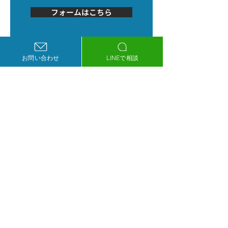
間中に頂いたお問合せ
ながら応えられませ
フォームはこちら
につきましては、連休
でしたが、「医療機
明けの対応となる場合
のWeb制作・マーケ
もござ
ィングに関する記事
必要になっ
お問い合わせ
LINEで相談
LINEで相談
当社管理サイトの
更新依頼やご相談に​​
LINEを使いたい方はこちら
公式LINEはこちら