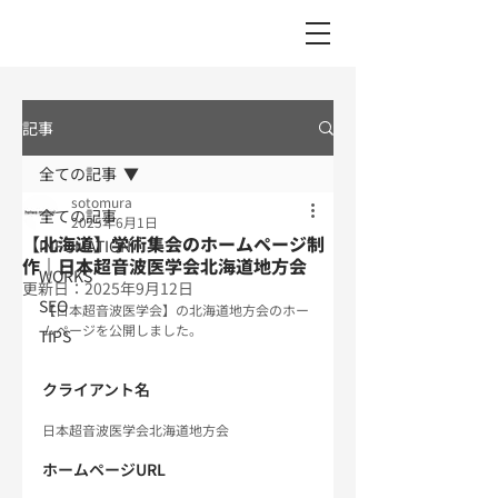
記事
全ての記事
sotomura
全ての記事
2025年6月1日
【北海道】学術集会のホームページ制
INFOMATION
作｜日本超音波医学会北海道地方会
WORKS
更新日：
2025年9月12日
SEO
【日本超音波医学会】の北海道地方会のホー
ムページを公開しました。
TIPS
クライアント名
日本超音波医学会北海道地方会
ホームページURL