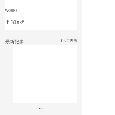
WORKS
最新記事
すべて表示
植物園前ライラック
大腸カメラ広告動