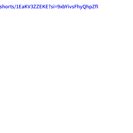
/shorts/1EaKV3ZZEKE?si=9xbYivsFhyQhpZfI