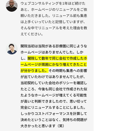
ウェブコンサルティングを1年ほど続けた
あと、ホームページのリニューアルをご依
頼いただきました。リニューアル前も集患
は上手くいっていたと記憶していますが、
そんな中でリニューアルを考えた理由を教
えてください。
開院当初は当院がある診療圏に同じような
ホームページはありませんでした。しか
し、
開院して数年で同じ会社で作成したホ
ームページが周囲にかなり増えてきたこと
が分かりました。
その時期も集患への影響
が出ていたわけではありませんでしたが、
当初契約していた会社のポリシーを確認し
たところ、今後も同じ会社で作成された似
たようなホームページが増えてくる可能性
が高いと判断できましたので、思い切って
完全にリニューアルすることにしました。
しっかりコストパフォーマンスを計算して
決めたということはなく、気持ちの問題が
大きかったと思います（笑）