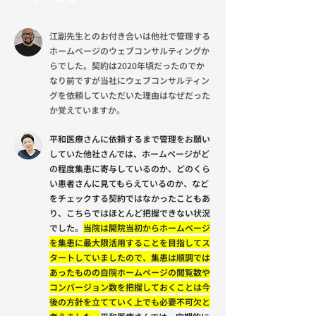
江副先生とのお付き合いは他社で管理する
ホームぺージのウェブコンサルティングか
らでした。契約は2020年頃だったのでか
なり前ですが当社にウェブコンサルティン
グを依頼していただいた理由はなぜだった
か覚えていますか。
平和医療さんに依頼するまで管理をお願い
していた他社さんでは、ホームページがど
の程度集患に寄与しているのか、どのくら
い患者さんに見てもらえているのか、など
をチェックする契約ではなかったこともあ
り、こちらではほとんど把握できない状況
でした。
当院は開院当初からホームページ
を集患に最大限活用することを目指してス
タートしていましたので、集患は順調では
あったものの自院ホームページの閲覧数や
コンバージョン数を把握しておくことは今
後の方針を立てていく上でも必要不可欠と