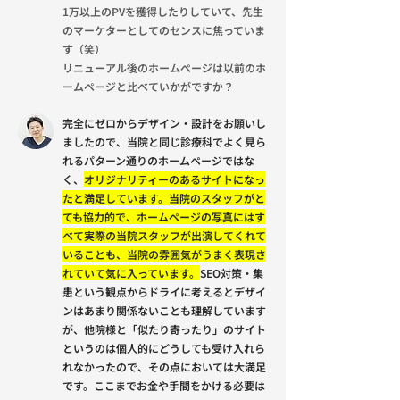
1万以上のPVを獲得したりしていて、先生
のマーケターとしてのセンスに焦っていま
す（笑）
リニューアル後のホームぺージは以前のホ
ームぺージと比べていかがですか？
完全にゼロからデザイン・設計をお願いし
ましたので、当院と同じ診療科でよく見ら
れるパターン通りのホームページではな
く、
オリジナリティーのあるサイトになっ
たと満足しています。当院のスタッフがと
ても協力的で、ホームページの写真にはす
べて実際の当院スタッフが出演してくれて
いることも、当院の雰囲気がうまく表現さ
れていて気に入っています。
SEO対策・集
患という観点からドライに考えるとデザイ
ンはあまり関係ないことも理解しています
が、他院様と「似たり寄ったり」のサイト
というのは個人的にどうしても受け入れら
れなかったので、その点においては大満足
です。ここまでお金や手間をかける必要は