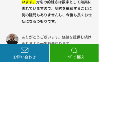
います。
対応の的確さは数字として如実に
表れていますので、契約を継続することに
何の疑問もありませんし、今後も長くお世
話になるつもりです。
ありがとうございます。価値を提供し続け
られるよう一生懸命やります。
それでは聞きにくいですが担当者の対応や
印象について教えてください。担当者って
お問い合わせ
LINEで相談
僕のことなので正直質問自体が恥ずかしい
ですが（笑）
何よりも人柄が最高です。仕事を一緒にし
ていく上で「フィーリングが合う」という
のが何よりも大事だと思っていますが、こ
の点が私にとっては完璧です。知識・経験
も素晴らしいことは分かっていますが、お
互いをリスペクトできる関係性が築ける方
ですので、何でも信頼してお任せしていま
す。当院の動画も撮影してもらったりしま
したが、当院のスタッフもとても好印象を