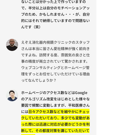
ないことは分かった上で作っていますの
で、半分以上は自分のモチベーションアッ
プのため、かもしれません・・・が、自分
的にはそれで納得していますので問題ない
んです（笑）
えぞえ消化器内視鏡クリニックのスタッフ
さんは本当に皆さん愛社精神が強く前向き
ですよね。訪問する度、雰囲気の良さと仕
事の精度が両立されていて驚かされます。
ウェブコンサルティングとホームぺージ管
理をずっとお任せしていただけている理由
ってなんでしょうか？
ホームページのアクセス数などはGoogle
のアルゴリズム改変をはじめとした様々な
要因で頻繁に変動しますが、平和医療さん
には
日々アクセス数などを細やかにチェッ
クしていただいており、多少でも変動があ
った際には迅速に対応が必要かどうかを判
断して、その都度対策を講じていただいて