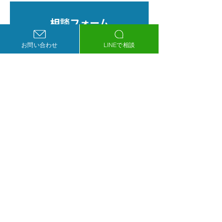
URL https://lilac-
https://www.sato-
hifuka.com/
naika-
相談フォーム
clinic.com/tenma 
ングリーン大阪内科
ウェブ戦略に関するご相談や
お問い合わせ
LINEで相談
消化器内視鏡検査ク
ホームページ制作のご依頼は
ニック（佐藤内科ク
こちらからお問い合わせ下さい
ニック大阪駅院）
フォームはこちら
https://osaka-
naishikyo.com/
LINEで相談
当社管理サイトの
更新依頼やご相談に​​
LINEを使いたい方はこちら
公式LINEはこちら