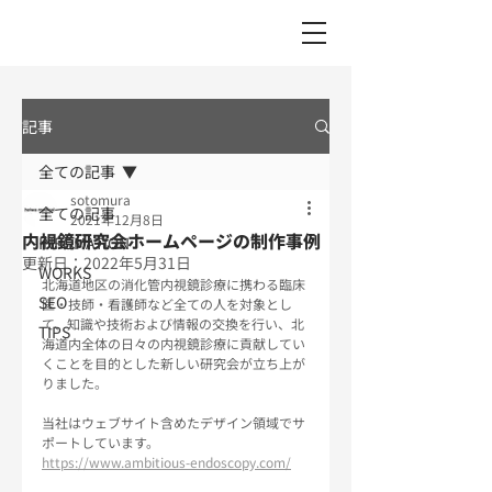
記事
全ての記事
sotomura
全ての記事
2021年12月8日
内視鏡研究会ホームページの制作事例
INFOMATION
更新日：
2022年5月31日
WORKS
北海道地区の消化管内視鏡診療に携わる臨床
SEO
医・技師・看護師など全ての人を対象とし
て、知識や技術および情報の交換を行い、北
TIPS
海道内全体の日々の内視鏡診療に貢献してい
くことを目的とした新しい研究会が立ち上が
りました。
当社はウェブサイト含めたデザイン領域でサ
ポートしています。
https://www.ambitious-endoscopy.com/