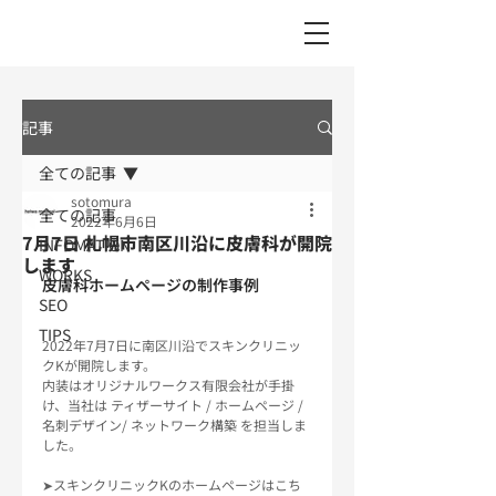
記事
全ての記事
sotomura
全ての記事
2022年6月6日
7月7日 札幌市南区川沿に皮膚科が開院
INFOMATION
します
WORKS
皮膚科ホームページの制作事例
SEO
TIPS
2022年7月7日に南区川沿でスキンクリニッ
クKが開院します。
内装はオリジナルワークス有限会社が手掛
け、当社は ティザーサイト / ホームページ / 
名刺デザイン/ ネットワーク構築 を担当しま
した。
➤スキンクリニックKのホームページはこち