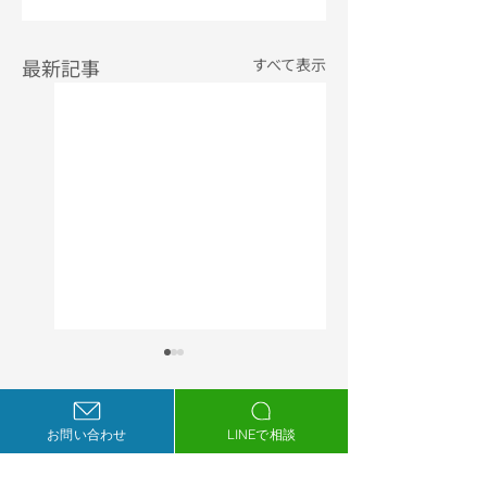
最新記事
すべて表示
植物園前ライラック
大腸カメラ広告動
皮膚科の公式サイト
（縦型）制作【医
を公開しました
動画制作】
お問い合わせ
LINEで相談
2026年3月に札幌市中
大阪天満消化器・内
央区で開業した皮膚科
鏡内科クリニック（