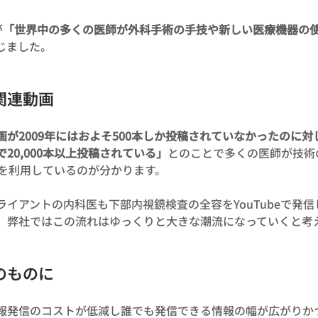
が
「世界中の多くの医師が外科手術の手技や新しい医療機器の使い方
じました。
関連動画
が2009年にはおよそ500本しか投稿されていなかったのに対し
20,000本以上投稿されている」
とのことで多くの医師が技術
beを利用しているのが分かります。
アントの内科医も下部内視鏡検査の全容をYouTubeで発信し1,
、弊社ではこの流れはゆっくりと大きな潮流になっていくと考
のものに
報発信のコストが低減し誰でも発信できる情報の幅が広がりか