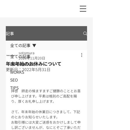
記事
全ての記事
sotomura
全ての記事
2020年11月20日
年末年始のお休みについて
INFOMATION
更新日：
2022年5月31日
WORKS
SEO
TIPS
拝啓　師走の候ますますご健勝のこととお喜
び申し上げます。平素は格別のご高配を賜
り、厚くお礼申し上げます。
さて、年末年始の休業日につきまして、下記
のとおりお知らせいたします。
お取引様には大変ご迷惑をおかけしまして申
し訳ございませんが、なにとぞご了承いただ