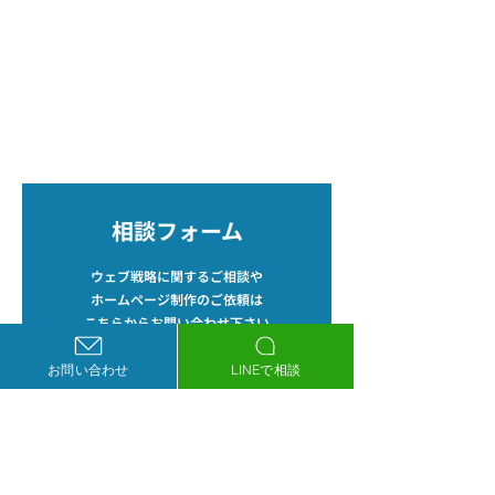
休業日をお知らせさせ
新報社 が各科の最新
お問い合わせ
ていただきます。 12月
説を紹介する週刊誌
27日（土）休業 12月28
す。国会、厚生省ほ
平和医療はクリニックをサポートするために
日（日）休業 12月29日
官庁、日本医師会ほ
存在しています。
（月）休業 12月30日
都道府県医師会、医
どんな小さな相談でもお気軽にお問い合わせ
下さい。
（火）休業 12月31日
関係団体のニュース
（水）休業 1月1日
ウィークリーとして
（木）休業 1月2日
速・正確に報道して
（金）休業 1月3日
ます。 ＿＿＿＿＿ （
相談フォーム
（土）休業 1月4日
下、代表外村より） 
（日）休業 なお、1月5
初いただいていた「
ウェブ戦略に関するご相談や
日（月）からは通常営
告を掲載しませんか
ホームページ制作のご依頼は
業となります。 休業期
というお誘いには残
こちらからお問い合わせ下さい
間中に頂いたお問合せ
ながら応えられませ
フォームはこちら
お問い合わせ
LINEで相談
につきましては、連休
でしたが、「医療機
明けの対応となる場合
のWeb制作・マーケ
もござ
ィングに関する記事
必要になっ