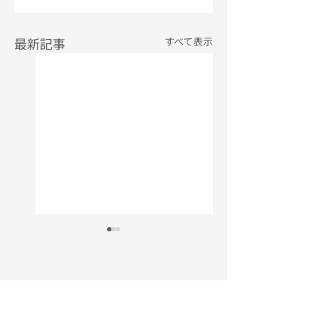
最新記事
すべて表示
年末年始休業のお知
週刊日本医事新報
らせ
No.5292号に寄稿
ました
いつもお世話になって
週刊日本医事新報と
おります。 年末年始の
は、 株式会社日本医